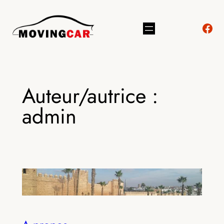
Aller
Fac
au
contenu
Auteur/autrice :
admin